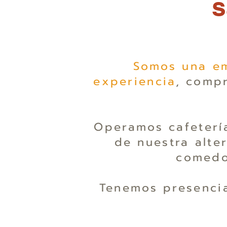
s
Somos una em
experiencia
, compr
Operamos cafeterí
de nuestra alte
comedo
Tenemos presencia