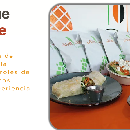
ue
e
n de
la
roles de
mos
eriencia