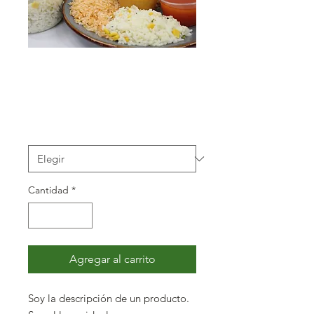
SKU: 632835642834572
Soy un producto
Precio
40,00 MXN
Tamaño
*
Cantidad
*
Agregar al carrito
Soy la descripción de un producto. 